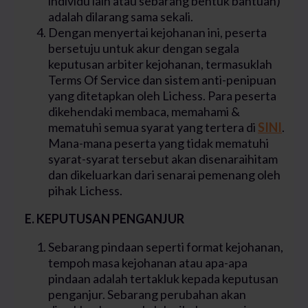
individu lain atau sebarang bentuk bantuan)
adalah dilarang sama sekali.
Dengan menyertai kejohanan ini, peserta
bersetuju untuk akur dengan segala
keputusan arbiter kejohanan, termasuklah
Terms Of Service dan sistem anti-penipuan
yang ditetapkan oleh Lichess. Para peserta
dikehendaki membaca, memahami &
mematuhi semua syarat yang tertera di
SINI
.
Mana-mana peserta yang tidak mematuhi
syarat-syarat tersebut akan disenaraihitam
dan dikeluarkan dari senarai pemenang oleh
pihak Lichess.
E. KEPUTUSAN PENGANJUR
Sebarang pindaan seperti format kejohanan,
tempoh masa kejohanan atau apa-apa
pindaan adalah tertakluk kepada keputusan
penganjur. Sebarang perubahan akan