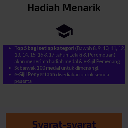
Hadiah Menarik
Top 5 bagi setiap kategori
(Bawah 8, 9, 10, 11, 12,
13, 14, 15, 16 & 17 tahun Lelaki & Perempuan)
akan menerima hadiah medal & e-Sijil Pemenang
Sebanyak
100 medal
untuk dimenangi.
e-Sijil Penyertaan
disediakan untuk semua
peserta
Syarat-syarat